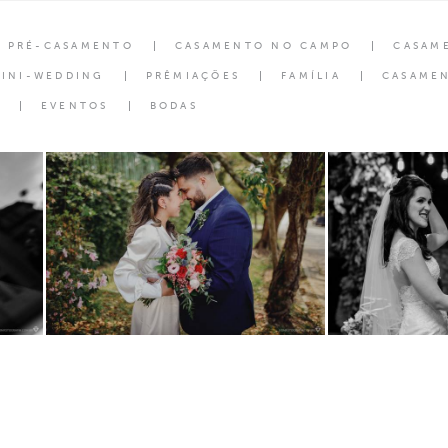
PRÉ-CASAMENTO
CASAMENTO NO CAMPO
CASAM
INI-WEDDING
PRÊMIAÇÕES
FAMÍLIA
CASAMEN
EVENTOS
BODAS