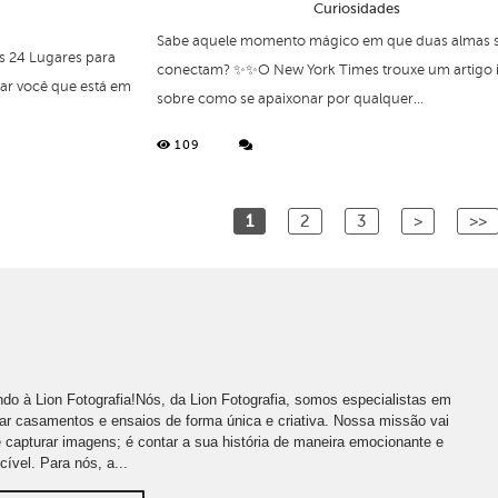
Curiosidades
Sabe aquele momento mágico em que duas almas 
os 24 Lugares para
conectam? ✨✨O New York Times trouxe um artigo i
dar você que está em
sobre como se apaixonar por qualquer...
109
1
2
3
>
>>
do à Lion Fotografia!Nós, da Lion Fotografia, somos especialistas em
far casamentos e ensaios de forma única e criativa. Nossa missão vai
 capturar imagens; é contar a sua história de maneira emocionante e
cível. Para nós, a...