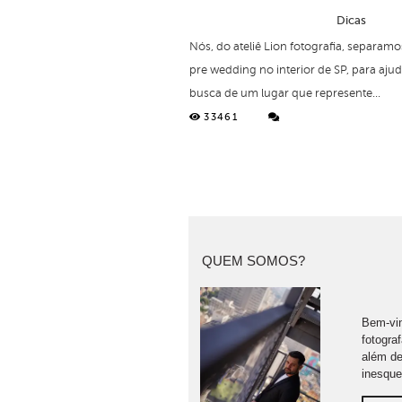
Dicas
Nós, do ateliê Lion fotografia, separam
pre wedding no interior de SP, para aju
busca de um lugar que represente...
33461
QUEM SOMOS?
Bem-vin
fotogra
além de
inesque