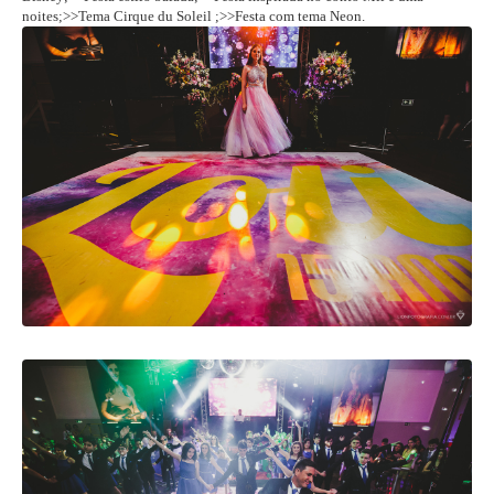
noites;>>Tema Cirque du Soleil ;>>Festa com tema Neon.