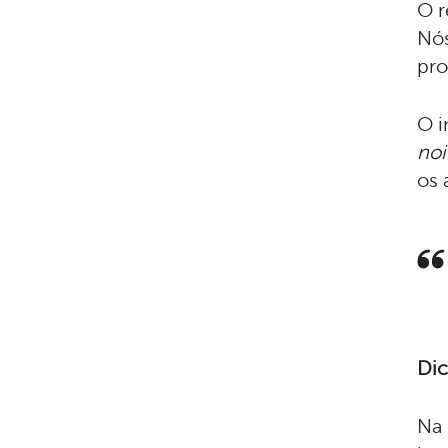
O r
Nós
pro
O i
no
os 
Dic
Na 