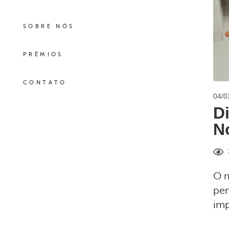
SOBRE NÓS
PRÊMIOS
CONTATO
04/0
D
N
O m
pen
imp