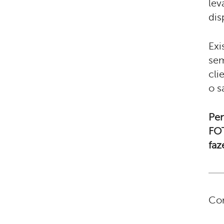
lev
dis
Exi
sem
cli
o s
Pen
FOT
faz
Con