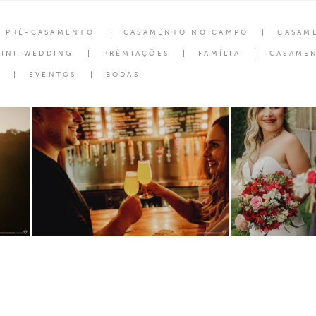
PRÉ-CASAMENTO
CASAMENTO NO CAMPO
CASAM
INI-WEDDING
PRÊMIAÇÕES
FAMÍLIA
CASAMEN
EVENTOS
BODAS