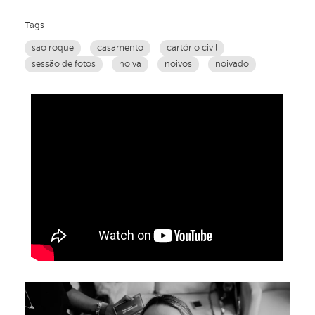
Tags
sao roque
casamento
cartório civil
sessão de fotos
noiva
noivos
noivado