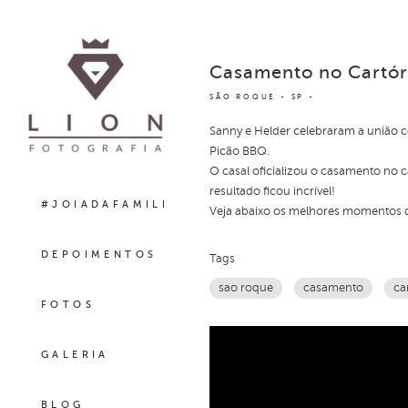
Casamento no Cartór
SÃO ROQUE - SP
Sanny e Helder celebraram a união 
Picão BBQ.
O casal oficializou o casamento no c
resultado ficou incrível!
#JOIADAFAMILIA
Veja abaixo os melhores momentos 
DEPOIMENTOS
Tags
sao roque
casamento
car
FOTOS
GALERIA
BLOG