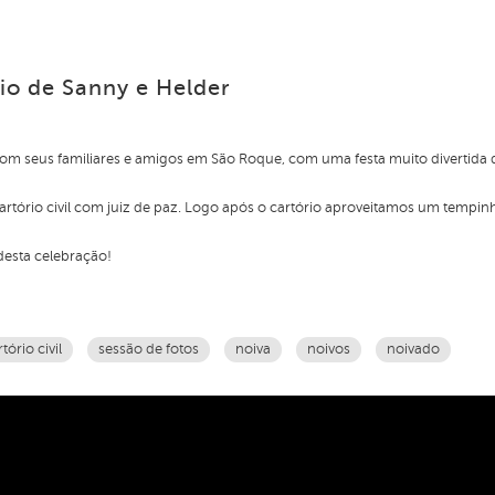
io de Sanny e Helder
com seus familiares e amigos em São Roque, com uma festa muito divertid
artório civil com juiz de paz. Logo após o cartório aproveitamos um tempinh
desta celebração!
tório civil
sessão de fotos
noiva
noivos
noivado