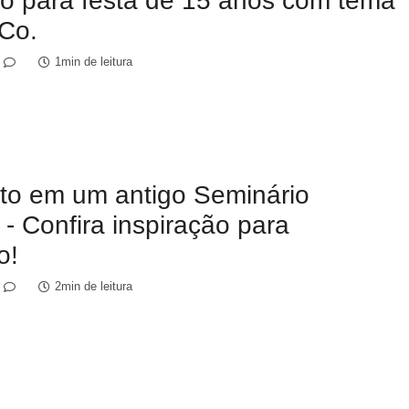
o para festa de 15 anos com tema
 Co.
1min de leitura
o em um antigo Seminário
 - Confira inspiração para
o!
2min de leitura