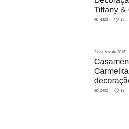
Decoraçã
Tiffany &
4322
15
21 de Mar de 2018
Casament
Carmelita
decoraçã
2402
19