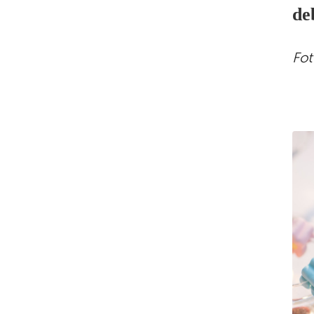
de
Fot