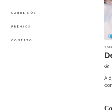
SOBRE NÓS
PRÊMIOS
CONTATO
17/0
D
A d
com
Co