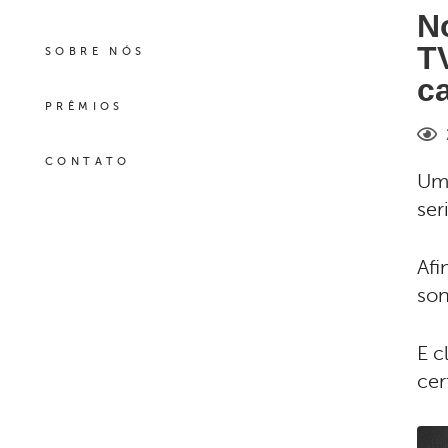
N
T
SOBRE NÓS
c
PRÊMIOS
CONTATO
Um 
ser
Afi
son
E c
cer