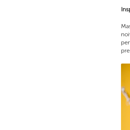
Ins
Mas
noi
pen
pre