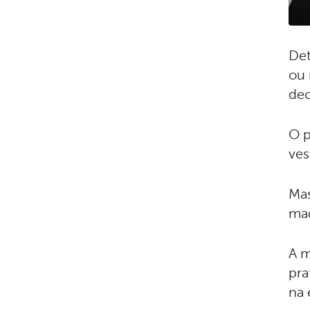
Det
ou 
dec
O p
ves
Mas
ma
A m
pra
na 