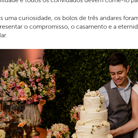
tilidade e todos os convidados devem come-lo par
s uma curiosidade, os bolos de três andares fora
resentar o compromisso, o casamento e a eternid
ar.