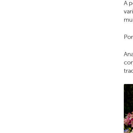
A p
var
mui
Por
Ana
com
tra