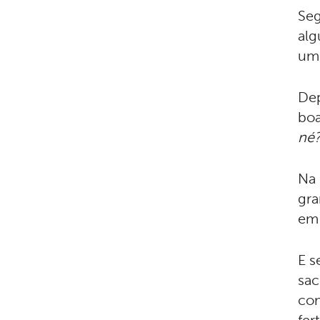
Seg
alg
um 
Dep
boa
né?
Na 
gra
em 
E s
sac
com