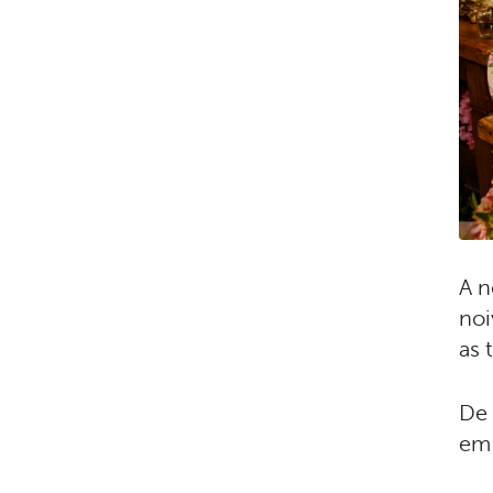
A n
noi
as 
De 
em 