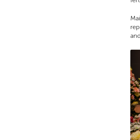
fer
Mai
rep
and