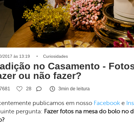
0/2017 às 13:19
Curiosidades
radição no Casamento - Fotos
azer ou não fazer?
7681
28
3min de leitura
centemente publicamos em nosso
Facebook
e
In
uinte pergunta:
Fazer fotos na mesa do bolo no 
o?