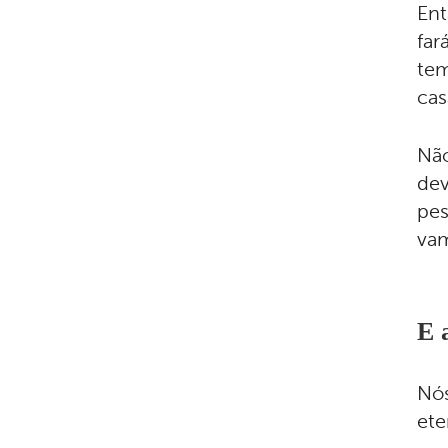
Ent
far
tem
ca
Não
dev
pes
vam
E 
Nós
ete