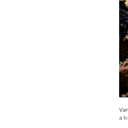
Vam
a t