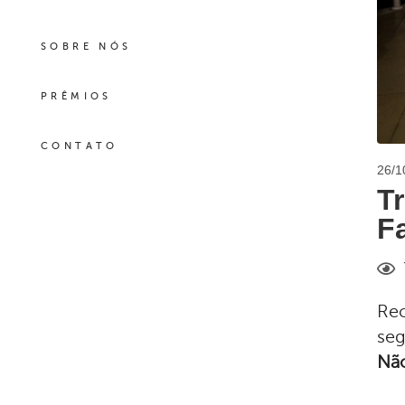
SOBRE NÓS
PRÊMIOS
CONTATO
26/1
T
F
Re
seg
Nã