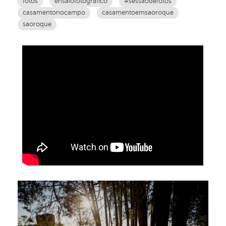
fotos
ensaiofotografico
#sessaodefotos
casamentonocampo
casamentoemsaoroque
saoroque