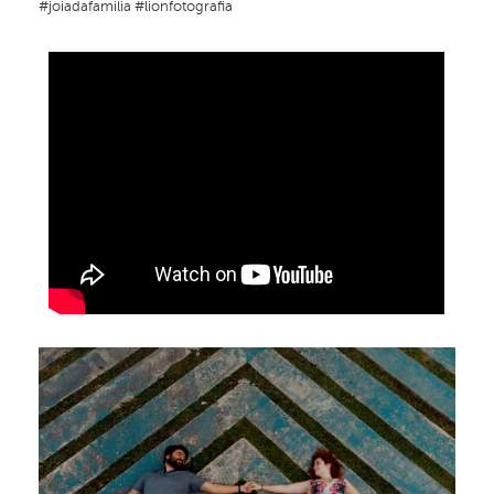
#joiadafamilia #lionfotografia