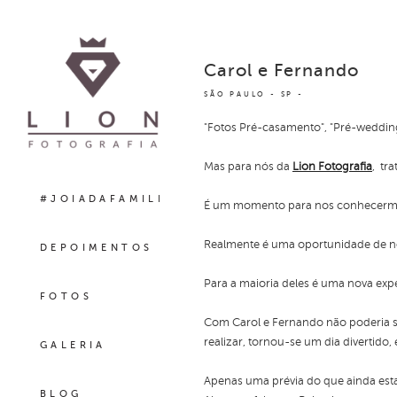
Carol e Fernando
SÃO PAULO - SP
"Fotos Pré-casamento", "Pré-wedding
Mas para nós da
Lion Fotografia
, tr
#JOIADAFAMILIA
É um momento para nos conhecermos 
Realmente é uma oportunidade de nos
DEPOIMENTOS
Para a maioria deles é uma nova exper
FOTOS
Com Carol e Fernando não poderia s
realizar, tornou-se um dia divertido
GALERIA
Apenas uma prévia do que ainda esta 
BLOG