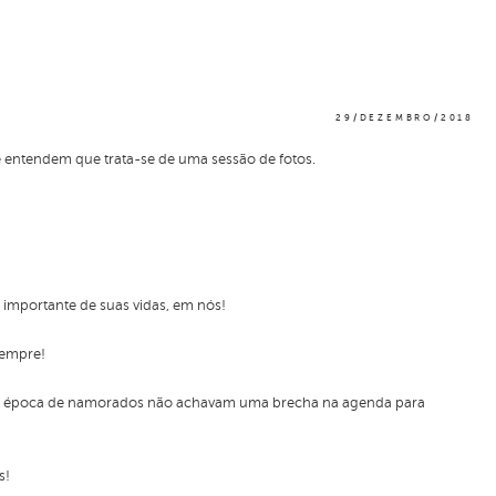
29/DEZEMBRO/2018
e entendem que trata-se de uma sessão de fotos.
 importante de suas vidas, em nós!
sempre!
de a época de namorados não achavam uma brecha na agenda para
s!