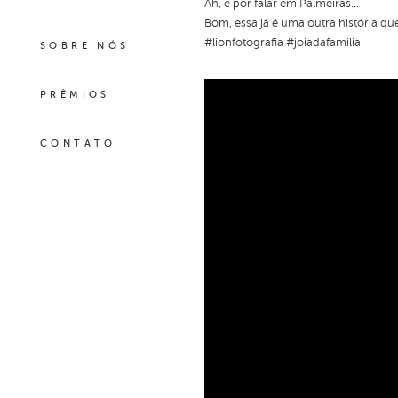
Ah, e por falar em Palmeiras...
Bom, essa já é uma outra história qu
#lionfotografia #joiadafamilia
SOBRE NÓS
PRÊMIOS
CONTATO