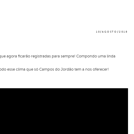
10/AGOSTO/2018
 que agora ficarão registradas para sempre! Compondo uma linda
 todo esse clima que só Campos do Jordão tem a nos oferecer!