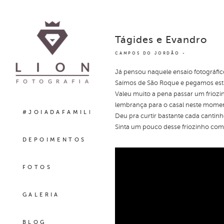
Tágides e Evandro
CAMPOS DO JORDÃO
Já pensou naquele ensaio fotográf
Saímos de São Roque e pegamos estr
Valeu muito a pena passar um frioz
lembrança para o casal neste moment
#JOIADAFAMILIA
Deu pra curtir bastante cada cantin
Sinta um pouco desse friozinho com
DEPOIMENTOS
FOTOS
GALERIA
BLOG