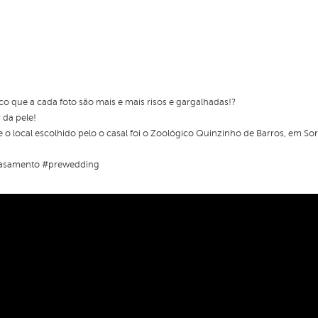
ico que a cada foto são mais e mais risos e gargalhadas!?
r da pele!
o local escolhido pelo o casal foi o Zoológico Quinzinho de Barros, em Sor
ecasamento #prewedding