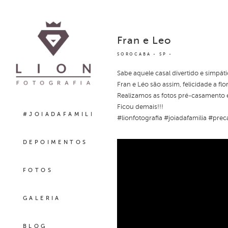
Fran e Leo
SOROCABA - SP
Sabe aquele casal divertido e simpát
Fran e Léo são assim, felicidade a flo
Realizamos as fotos pré-casamento e 
Ficou demais!!!
#JOIADAFAMILIA
#lionfotografia #joiadafamilia #pr
DEPOIMENTOS
FOTOS
GALERIA
BLOG