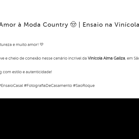
 Amor à Moda Country 🤠 | Ensaio na Vinícol
tureza e muito amor! 💛
ve e cheio de conexão nesse cenário incrível da
Vinícola Alma Galiza
, em Sã
 com estilo e autenticidade!
#EnsaioCasal #FotografiaDeCasamento #SaoRoque