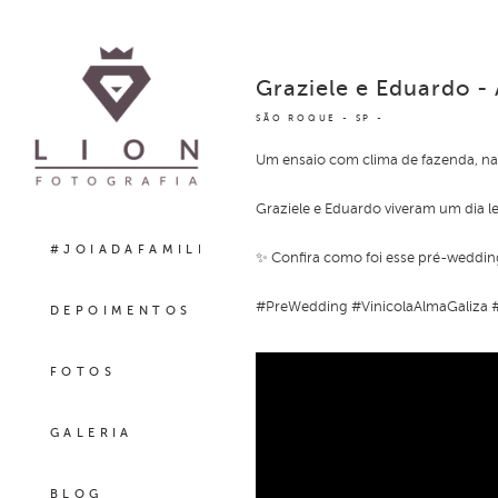
Graziele e Eduardo -
SÃO ROQUE - SP
Um ensaio com clima de fazenda, na
Graziele e Eduardo viveram um dia le
#JOIADAFAMILIA
✨ Confira como foi esse pré-wedding
#PreWedding #VinicolaAlmaGaliza 
DEPOIMENTOS
FOTOS
GALERIA
BLOG