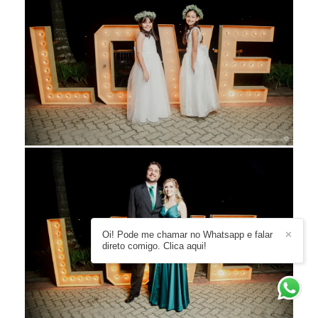
Oi! Pode me chamar no Whatsapp e falar
✕
direto comigo. Clica aqui!