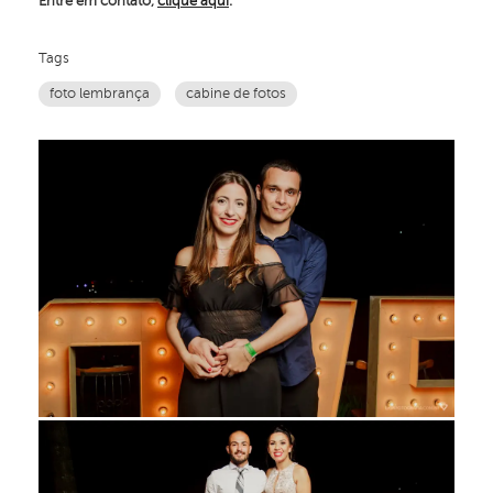
Entre em contato,
clique aqui
.
Tags
foto lembrança
cabine de fotos