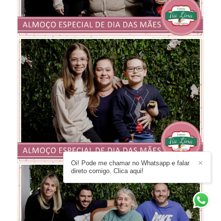
Oi! Pode me chamar no Whatsapp e falar
✕
direto comigo. Clica aqui!