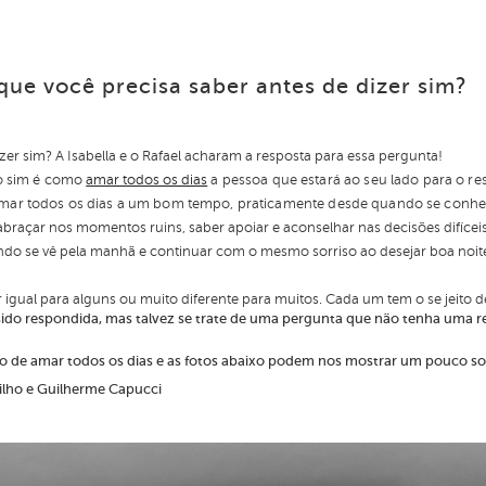
 que você precisa saber antes de dizer sim?
zer sim? A Isabella e o Rafael acharam a resposta para essa pergunta!
 o sim é como
amar todos os dias
a pessoa que estará ao seu lado para o res
amar todos os dias a um bom tempo, praticamente desde quando se conh
abraçar nos momentos ruins, saber apoiar e aconselhar nas decisões difícei
quando se vê pela manhã e continuar com o mesmo sorriso ao desejar boa n
 igual para alguns ou muito diferente para muitos. Cada um tem o se jeito d
ido respondida, mas talvez se trate de uma pergunta que não tenha uma r
ito de amar todos os dias e as fotos abaixo podem nos mostrar um pouco sob
ilho e Guilherme Capucci