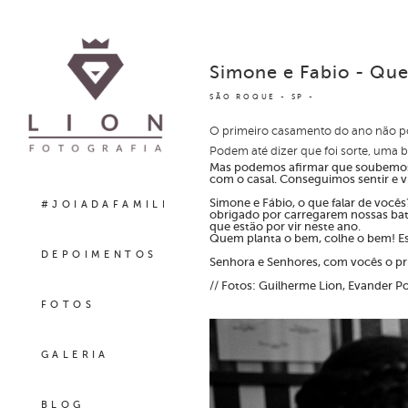
Simone e Fabio - Que
SÃO ROQUE - SP
O primeiro casamento do ano não pod
Podem até dizer que foi sorte, uma 
Mas podemos afirmar que soubemos ap
com o casal. Conseguimos sentir e vi
Simone e Fábio, o que falar de você
#JOIADAFAMILIA
obrigado por carregarem nossas bate
que estão por vir neste ano.
Quem planta o bem, colhe o bem! Es
DEPOIMENTOS
Senhora e Senhores, com vocês o pr
// Fotos: Guilherme Lion, Evander P
FOTOS
GALERIA
BLOG