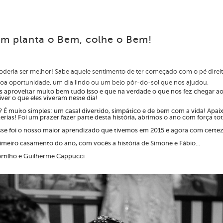
m planta o Bem, colhe o Bem!
eria ser melhor! Sabe aquele sentimento de ter começado com o pé direit
boa oportunidade, um dia lindo ou um belo pôr-do-sol que nos ajudou.
roveitar muito bem tudo isso e que na verdade o que nos fez chegar ao res
ver o que eles viveram neste dia!
s? É muito simples: um casal divertido, simpático e de bem com a vida! Apa
rias! Foi um prazer fazer parte desta história, abrimos o ano com força t
se foi o nosso maior aprendizado que tivemos em 2015 e agora com certez
imeiro casamento do ano, com vocês a história de Simone e Fábio...
ortilho e Guilherme Cappucci