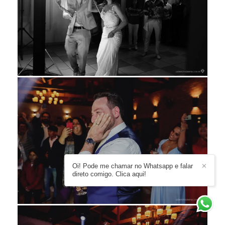
Oi! Pode me chamar no Whatsapp e falar
✕
direto comigo. Clica aqui!