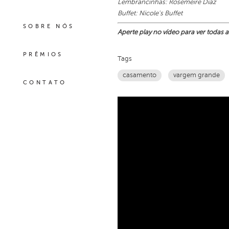
Lembrancinhas: Rosemeire Diaz
Buffet: Nicole's Buffet
SOBRE NÓS
Aperte play no vídeo para ver todas a
PRÊMIOS
Tags
casamento
vargem grande
CONTATO