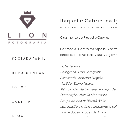
Raquel e Gabriel na I
HARAS BELA VISTA, VARGEM GRAND
Casamento de Raquel e Gabriel
Cerimônia: Centro Mariápolis Ginett
Recepção: Haras Bela Vista, Vargem 
#JOIADAFAMILIA
Ficha técnica:
Fotografia: Lion Fotografia
DEPOIMENTOS
Assessoria: Mariana Negrão
Vestido: Eliana Noivas
FOTOS
Música: Camila Santiago e Tiago Ue
Decoração: Natália Matumoto
Roupa do noivo: Black&White
GALERIA
Iluminação e música ambiente, e ba
Bolo e doces: Doces da Thata
BLOG