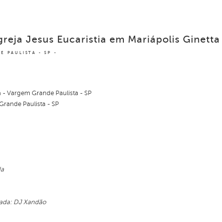
greja Jesus Eucaristia em Mariápolis Ginetta
E PAULISTA - SP
a - Vargem Grande Paulista - SP
Grande Paulista - SP
da
lada: DJ Xandão