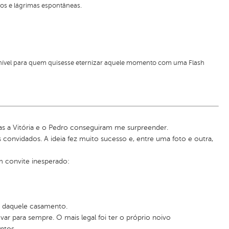
isos e lágrimas espontâneas.
onível para quem quisesse eternizar aquele momento com uma Flash
Mas a Vitória e o Pedro conseguiram me surpreender.
 convidados. A ideia fez muito sucesso e, entre uma foto e outra,
m convite inesperado:
a daquele casamento.
var para sempre. O mais legal foi ter o próprio noivo
ntos.