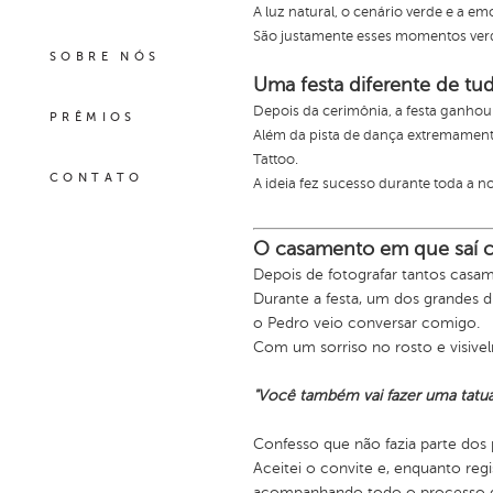
A luz natural, o cenário verde e a em
São justamente esses momentos verd
SOBRE NÓS
Uma festa diferente de tu
Depois da cerimônia, a festa ganho
PRÊMIOS
Além da pista de dança extremament
Tattoo.
CONTATO
A ideia fez sucesso durante toda a n
O casamento em que saí 
Depois de fotografar tantos casam
Durante a festa, um dos grandes d
o Pedro veio conversar comigo.
Com um sorriso no rosto e visivel
"Você também vai fazer uma tatu
Confesso que não fazia parte do
Aceitei o convite e, enquanto regi
acompanhando todo o processo d