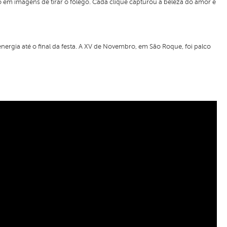
 em imagens de tirar o fôlego. Cada clique capturou a beleza do amor e
gia até o final da festa. A XV de Novembro, em São Roque, foi palco