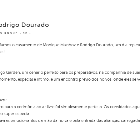
odrigo Dourado
O ROQUE - SP
afamos o casamento de Monique Munhoz e Rodrigo Dourado, um dia repleto
el!
ço Garden, um cenário perfeito para os preparativos, na companhia de suas
e momento, especial e íntimo, é um encontro prévio dos noivos, onde eles s
bro:
o para a cerimônia ao ar livre foi simplesmente perfeita. Os convidados a
o super especial.
lavras emocionantes da mãe da noiva e pela entrada das alianças, carregada