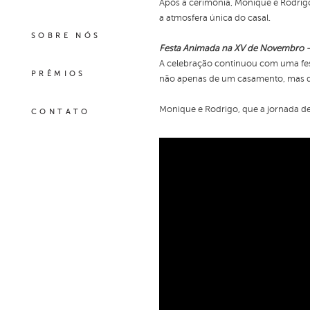
Após a cerimônia, Monique e Rodrigo
a atmosfera única do casal.
SOBRE NÓS
Festa Animada na XV de Novembro -
A celebração continuou com uma fes
PRÊMIOS
não apenas de um casamento, mas de
Monique e Rodrigo, que a jornada de 
CONTATO