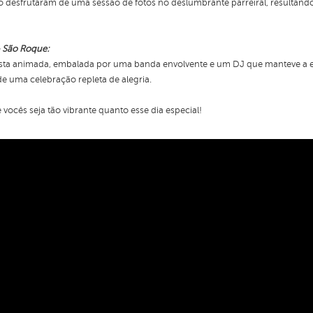
 desfrutaram de uma sessão de fotos no deslumbrante parreiral, resultando
 São Roque:
ta animada, embalada por uma banda envolvente e um DJ que manteve a ener
 uma celebração repleta de alegria.
vocês seja tão vibrante quanto esse dia especial!