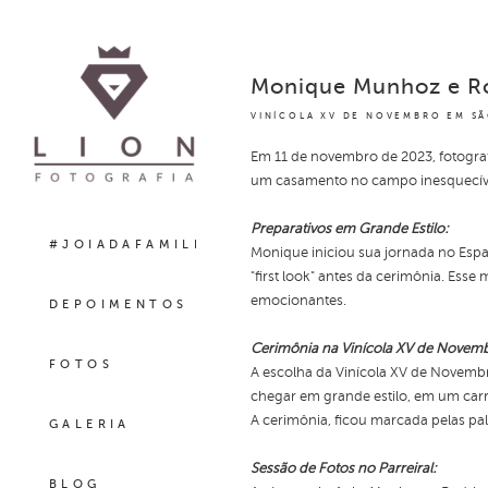
Monique Munhoz e R
VINÍCOLA XV DE NOVEMBRO EM SÃ
Em 11 de novembro de 2023, fotogr
um casamento no campo inesquecív
Preparativos em Grande Estilo:
#JOIADAFAMILIA
Monique iniciou sua jornada no Espa
"first look" antes da cerimônia. Ess
emocionantes.
DEPOIMENTOS
Cerimônia na Vinícola XV de Novem
FOTOS
A escolha da Vinícola XV de Novembr
chegar em grande estilo, em um carr
A cerimônia, ficou marcada pelas pa
GALERIA
Sessão de Fotos no Parreiral:
BLOG