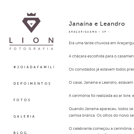
Janaína e Leandro
ARAÇARIGUAMA - SP
Era uma tarde chuvosa em Araçarigua
A chácara escolhida para o casament
#JOIADAFAMILIA
Os convidados já estavam todos pre
O casal, Janaína e Leandro, estavam
DEPOIMENTOS
A cerimônia foi realizada ao ar livr
FOTOS
Quando Janaína apareceu, todos se e
camisa branca. Os olhos do noivo s
GALERIA
O celebrante começou a cerimônia, 
BLOG