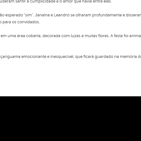
eram sentir a cumplicidade e o amor que havia entre eles.
o esperado "sim". Janaína e Leandro se olharam profundamente e disseram
o para os convidados.
 em uma área coberta, decorada com luzes e muitas flores. A festa foi anim
ariguama emocionante e inesquecível, que ficará guardado na memória de