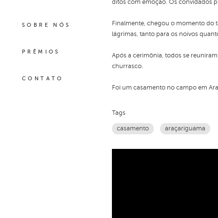
ditos com emoção. Os convidados pud
Finalmente, chegou o momento do tã
SOBRE NÓS
lágrimas, tanto para os noivos quant
PRÊMIOS
Após a cerimônia, todos se reuniram
churrasco.
CONTATO
Foi um casamento no campo em Araç
Tags
casamento
araçariguama