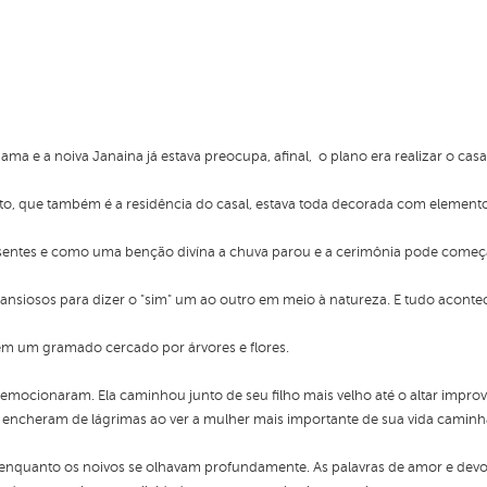
ma e a noiva Janaina já estava preocupa, afinal, o plano era realizar o c
o, que também é a residência do casal, estava toda decorada com elementos 
sentes e como uma benção divína a chuva parou e a cerimônia pode começ
 ansiosos para dizer o "sim" um ao outro em meio à natureza. E tudo acon
e, em um gramado cercado por árvores e flores.
mocionaram. Ela caminhou junto de seu filho mais velho até o altar impro
e encheram de lágrimas ao ver a mulher mais importante de sua vida camin
enquanto os noivos se olhavam profundamente. As palavras de amor e devoç