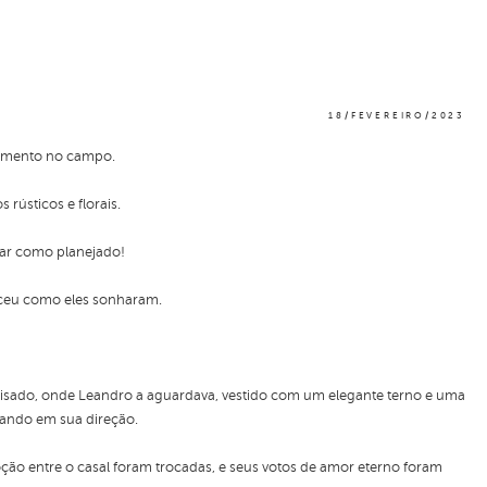
18/FEVEREIRO/2023
asamento no campo.
rústicos e florais.
ar como planejado!
teceu como eles sonharam.
visado, onde Leandro a aguardava, vestido com um elegante terno e uma
hando em sua direção.
ão entre o casal foram trocadas, e seus votos de amor eterno foram