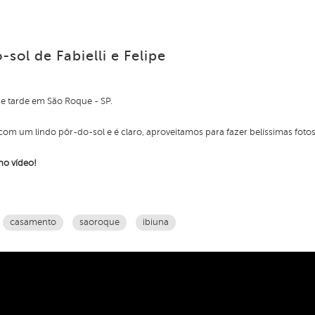
ol de Fabielli e Felipe
de tarde em São Roque - SP.
 com um lindo pôr-do-sol e é claro, aproveitamos para fazer belíssimas foto
 no vídeo!
casamento
saoroque
ibiuna