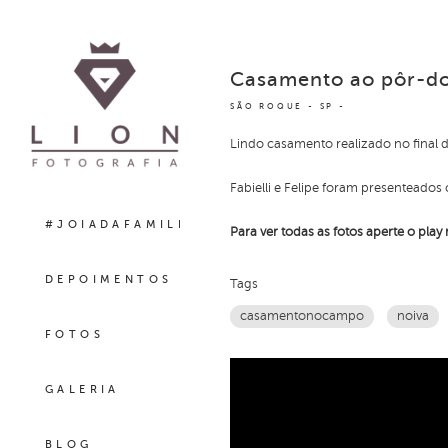
Casamento ao pôr-do-s
SÃO ROQUE - SP
Lindo casamento realizado no final 
Fabielli e Felipe foram presenteados
#JOIADAFAMILIA
Para ver todas as fotos aperte o play
DEPOIMENTOS
Tags
casamentonocampo
noiva
FOTOS
GALERIA
BLOG