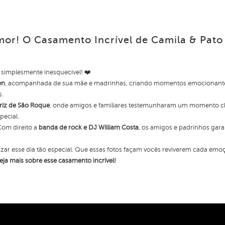
mor! O Casamento Incrível de Camila & Pat
 simplesmente inesquecível! ❤️
en
, acompanhada de sua mãe e madrinhas, criando momentos emocionantes
s.
triz de São Roque
, onde amigos e familiares testemunharam um momento che
pecial.
Com direito a
banda de rock e DJ William Costa
, os amigos e padrinhos gara
rnizar esse dia tão especial. Que essas fotos façam vocês reviverem cada em
veja mais sobre esse casamento incrível!