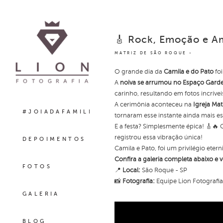
🎸 Rock, Emoção e A
MATRIZ DE SÃO ROQUE
O grande dia da
Camila e do Pato
foi
A
noiva se arrumou no Espaço Gard
carinho, resultando em fotos incrívei
A cerimônia aconteceu na
Igreja Ma
#JOIADAFAMILIA
tornaram esse instante ainda mais es
E a festa? Simplesmente épica! 🎸🔥 
registrou essa vibração única!
DEPOIMENTOS
Camila e Pato, foi um privilégio ete
Confira a galeria completa abaixo e 
FOTOS
📍
Local:
São Roque - SP
📸
Fotografia:
Equipe Lion Fotografia
GALERIA
BLOG