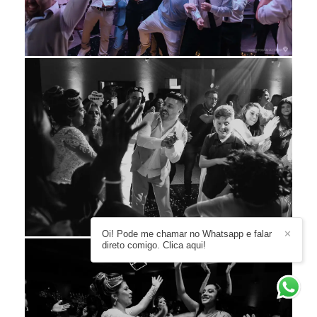
Oi! Pode me chamar no Whatsapp e falar
✕
direto comigo. Clica aqui!