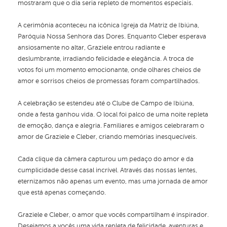
mostraram que o dia seria repleto de momentos especiais.
A cerimônia aconteceu na icônica Igreja da Matriz de Ibiúna,
Paróquia Nossa Senhora das Dores. Enquanto Cleber esperava
ansiosamente no altar, Graziele entrou radiante e
deslumbrante, irradiando felicidade e elegância. A troca de
votos foi um momento emocionante, onde olhares cheios de
amor e sorrisos cheios de promessas foram compartilhados.
A celebração se estendeu até o Clube de Campo de Ibiúna,
onde a festa ganhou vida. O local foi palco de uma noite repleta
de emoção, dança e alegria. Familiares e amigos celebraram o
amor de Graziele e Cleber, criando memórias inesquecíveis.
Cada clique da câmera capturou um pedaço do amor e da
cumplicidade desse casal incrível. Através das nossas lentes,
eternizamos não apenas um evento, mas uma jornada de amor
que está apenas começando.
Graziele e Cleber, o amor que vocês compartilham é inspirador.
Desejamos a vocês uma vida repleta de felicidade, aventuras e