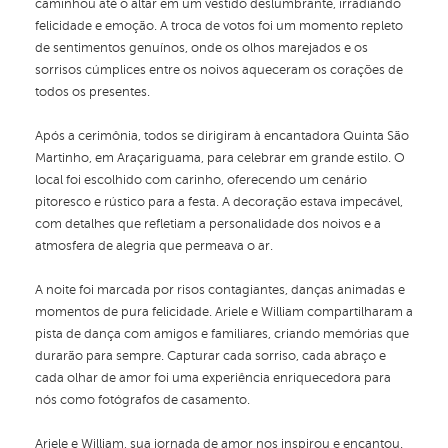
caminhou até o altar em um vestido deslumbrante, irradiando
felicidade e emoção. A troca de votos foi um momento repleto
de sentimentos genuínos, onde os olhos marejados e os
sorrisos cúmplices entre os noivos aqueceram os corações de
todos os presentes.
Após a cerimônia, todos se dirigiram à encantadora Quinta São
Martinho, em Araçariguama, para celebrar em grande estilo. O
local foi escolhido com carinho, oferecendo um cenário
pitoresco e rústico para a festa. A decoração estava impecável,
com detalhes que refletiam a personalidade dos noivos e a
atmosfera de alegria que permeava o ar.
A noite foi marcada por risos contagiantes, danças animadas e
momentos de pura felicidade. Ariele e William compartilharam a
pista de dança com amigos e familiares, criando memórias que
durarão para sempre. Capturar cada sorriso, cada abraço e
cada olhar de amor foi uma experiência enriquecedora para
nós como fotógrafos de casamento.
Ariele e William, sua jornada de amor nos inspirou e encantou.