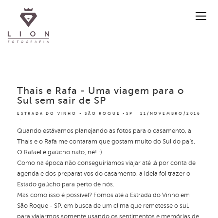
Thais e Rafa - Uma viagem para o
Sul sem sair de SP
ESTRADA DO VINHO - SÃO ROQUE -SP
11/NOVEMBRO/2016
Quando estávamos planejando as fotos para o casamento, a
Thais e o Rafa me contaram que gostam muito do Sul do país.
O Rafael é gaúcho nato, né! :)
Como na época não conseguiríamos viajar até lá por conta de
agenda e dos preparativos do casamento, a ideia foi trazer o
Estado gaúcho para perto de nós.
Mas como isso é possível? Fomos até a Estrada do Vinho em
São Roque - SP, em busca de um clima que remetesse o sul,
para viajarmos somente usando os sentimentos e memórias de