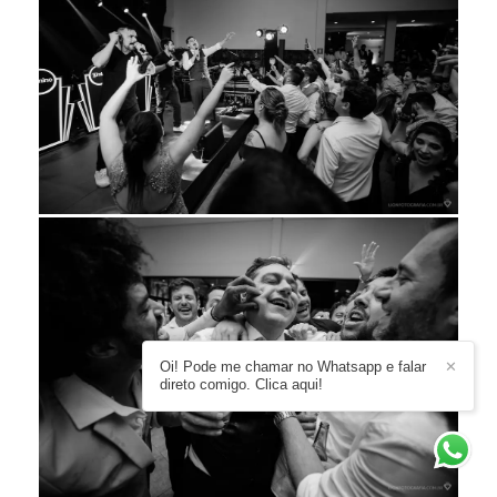
Oi! Pode me chamar no Whatsapp e falar
✕
direto comigo. Clica aqui!