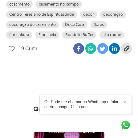
casamento
casamento no campo
Centro Teresiano de Espiritualidade
decor
decoração
decoração de casamento
Doce Gula
flores
floricultura
Florisneia
Rondello Buffet
são roque
19
Curtir
Oi! Pode me chamar no Whatsapp e falar
✕
direto comigo. Clica aqui!
Quem viu também curtiu