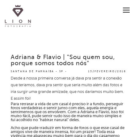
Adriana & Flavio | "Sou quem sou,
porque somos todos nós"
SANTANA DE PARNAÍBA - SP
13/FEVEREIRO/2016
Desde a nossa primeira conversa já dava pra sentir a conexão
que teríamos, dava pra sentir que seria muito além das fotos e
iria surgir uma grande amizade, que nos daríamos muito bem.
E assim foi!
Para retratar a vida de um casal é preciso ir a fundo, perseguir
fotos verdadeiras e sentir junto com eles, aquela energia e
sentimentos que os envolvem. Com a Adriana e Flavio, isso foi
muito fácil, pude sentir tudo isso de maneira muito simples e
fui acolhido no "habitat natural" deles.
Acho que pude traduzir em forma de fotos o que esse casal de
amigos vive de maneira intensa, foi um prazer! Toda essa
vivência me abasteceu muito bem para o dia do casamento