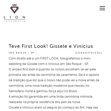
Teve First Look! Gissele e Vinicius
SÃO ROQUE - SP
23/AGOSTO/2021
Com direito até a um FIRST LOOK, fotografamos o mini-
wedding da Gissele com o Vinicius em São Roque - SP
O ensaio first look é quando os noivos escolhem se ver pela
primeira vez antes da cerimônia de casamento. Ele é o oposto
da tradição que diz que o noivo não pode ver a noiva antes da
cerimônia, uma nova tradição moderna que nasceu no
hemisfério norte e ganhou força aqui no Brasil.
A emoção foi garantida em uma linda cerimônia intimista
realizada na própria residência dos pais da noiva.
Gissele e Vinicius eram só alegria do começo ao fim. Veja nas