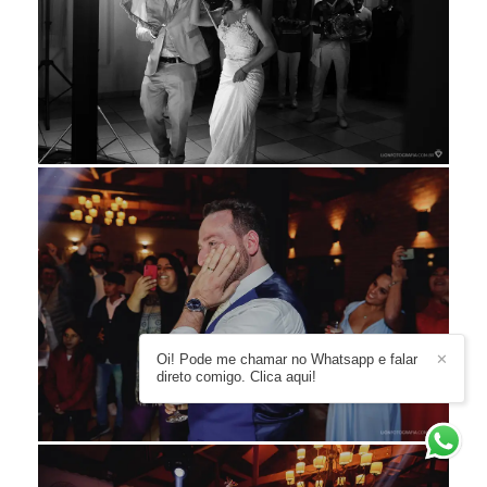
Oi! Pode me chamar no Whatsapp e falar
✕
direto comigo. Clica aqui!