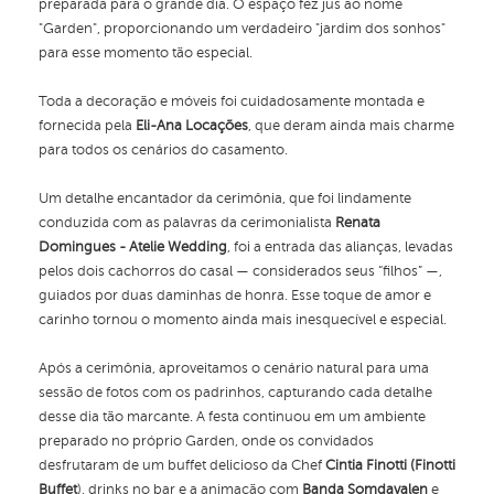
preparada para o grande dia. O espaço fez jus ao nome
"Garden", proporcionando um verdadeiro "jardim dos sonhos"
para esse momento tão especial.
Toda a decoração e móveis foi cuidadosamente montada e
fornecida pela
Eli-Ana Locações
, que deram ainda mais charme
para todos os cenários do casamento.
Um detalhe encantador da cerimônia, que foi lindamente
conduzida com as palavras da cerimonialista
Renata
Domingues - Atelie Wedding
, foi a entrada das alianças, levadas
pelos dois cachorros do casal — considerados seus “filhos” —,
guiados por duas daminhas de honra. Esse toque de amor e
carinho tornou o momento ainda mais inesquecível e especial.
Após a cerimônia, aproveitamos o cenário natural para uma
sessão de fotos com os padrinhos, capturando cada detalhe
desse dia tão marcante. A festa continuou em um ambiente
preparado no próprio Garden, onde os convidados
desfrutaram de um buffet delicioso da Chef
Cintia Finotti (Finotti
Buffet
), drinks no bar e a animação com
Banda Somdavalen
e